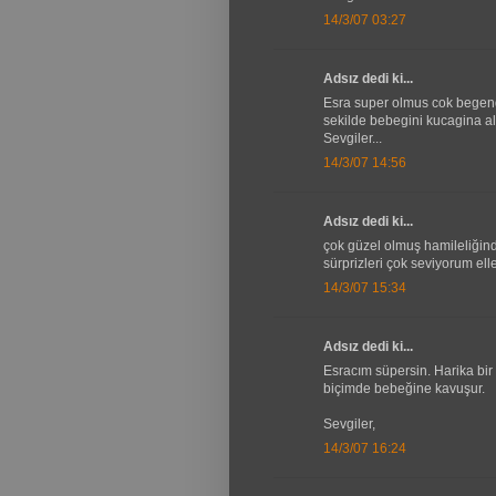
14/3/07 03:27
Adsız dedi ki...
Esra super olmus cok begendi
sekilde bebegini kucagina al
Sevgiler...
14/3/07 14:56
Adsız dedi ki...
çok güzel olmuş hamileliğind
sürprizleri çok seviyorum elle
14/3/07 15:34
Adsız dedi ki...
Esracım süpersin. Harika bir 
biçimde bebeğine kavuşur.
Sevgiler,
14/3/07 16:24