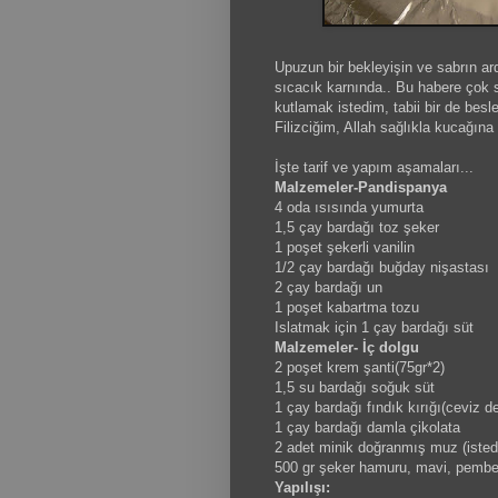
Upuzun bir bekleyişin ve sabrın ar
sıcacık karnında.. Bu habere çok 
kutlamak istedim, tabii bir de besl
Filizciğim, Allah sağlıkla kucağına 
İşte tarif ve yapım aşamaları...
Malzemeler-Pandispanya
4 oda ısısında yumurta
1,5 çay bardağı toz şeker
1 poşet şekerli vanilin
1/2 çay bardağı buğday nişastası
2 çay bardağı un
1 poşet kabartma tozu
Islatmak için 1 çay bardağı süt
Malzemeler- İç dolgu
2 poşet krem şanti(75gr*2)
1,5 su bardağı soğuk süt
1 çay bardağı fındık kırığı(ceviz de
1 çay bardağı damla çikolata
2 adet minik doğranmış muz (isted
500 gr şeker hamuru, mavi, pembe
Yapılışı: