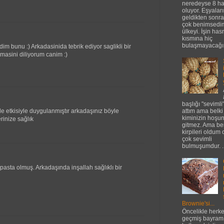
neredeyse 8 ha
oluyor. Eşyalar
geldikten sonr
çok benimsedi
ülkeyi. İşin has
kısmına hiç
bulaşmayacağı.
m bunu :) Arkadasinida tebrik ediyor saglikli bir
masini diliyorum canim :)
başlığı "sevimli
e etkisiyle duygulanmıştır arkadaşınız böyle
attım ama belki
kiminizin hoşu
rinize sağlık
gitmez. Ama be
kirpileri oldum 
çok sevimli
bulmuşumdur. ..
pasta olmuş. Arkadaşında inşallah sağlıklı bir
Brownie'si...
Öncelikle herk
geçmiş bayramı