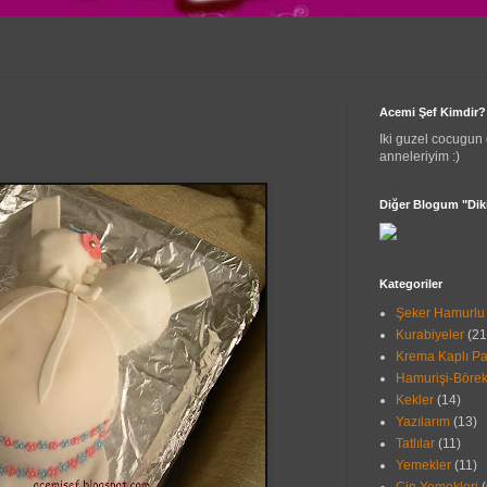
Acemi Şef Kimdir?
Iki guzel cocugun 
anneleriyim :)
Diğer Blogum "Diki
Kategoriler
Şeker Hamurlu 
Kurabiyeler
(21
Krema Kaplı Pa
Hamurişi-Börek
Kekler
(14)
Yazılarım
(13)
Tatlılar
(11)
Yemekler
(11)