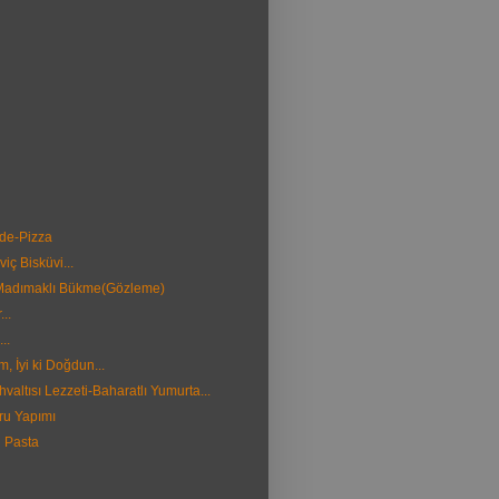
ide-Pizza
iç Bisküvi...
Madımaklı Bükme(Gözleme)
...
..
 İyi ki Doğdun...
valtısı Lezzeti-Baharatlı Yumurta...
u Yapımı
i Pasta