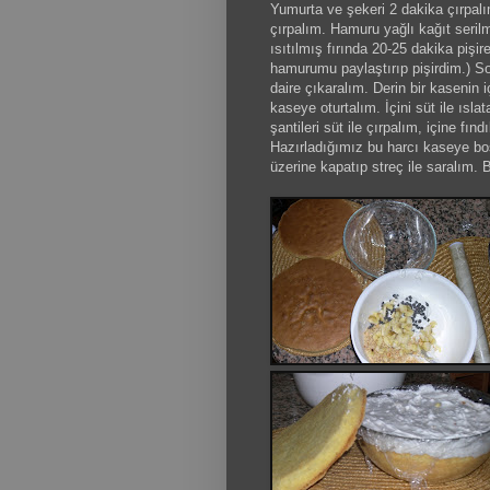
Yumurta ve şekeri 2 dakika çırpalı
çırpalım. Hamuru yağlı kağıt seril
ısıtılmış fırında 20-25 dakika pişir
hamurumu paylaştırıp pişirdim.) S
daire çıkaralım. Derin bir kasenin i
kaseye oturtalım. İçini süt ile ısla
şantileri süt ile çırpalım, içine fı
Hazırladığımız bu harcı kaseye bo
üzerine kapatıp streç ile saralım. 