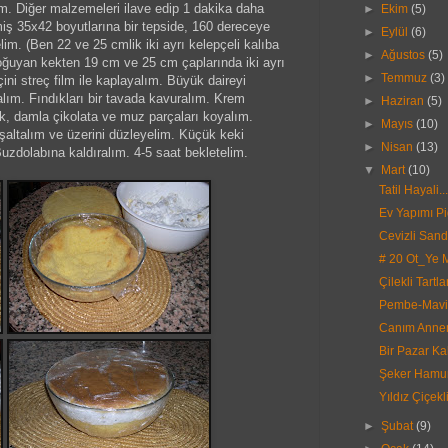
m. Diğer malzemeleri ilave edip 1 dakika daha
►
Ekim
(5)
miş 35x42 boyutlarına bir tepside, 160 dereceye
►
Eylül
(6)
elim. (Ben 22 ve 25 cmlik iki ayrı kelepçeli kalıba
►
Ağustos
(5)
oğuyan kekten 19 cm ve 25 cm çaplarında iki ayrı
►
Temmuz
(3)
çini streç film ile kaplayalım. Büyük daireyi
talım. Fındıkları bir tavada kavuralım. Krem
►
Haziran
(5)
ndık, damla çikolata ve muz parçaları koyalım.
►
Mayıs
(10)
şaltalım ve üzerini düzleyelim. Küçük keki
►
Nisan
(13)
Buzdolabına kaldıralım. 4-5 saat bekletelim.
▼
Mart
(10)
Tatil Hayali...
Ev Yapımı P
Cevizli Sandv
# 20 Ot_Ye 
Çilekli Tartlar
Pembe-Mavi.
Canım Annem,
Bir Pazar Kah
Şeker Hamur
Yıldız Çiçekl
►
Şubat
(9)