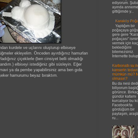
ediyorum. Şuba
ayında annem
gittiğimde y...
Karaköy Poğaç
Yaptığım bir
poğaçaya göğ
gere gere "Kar
poğaçası" ismin
vermek için kaç 
dan kurdele ve uçlarını oluşturup elbiseye
beklediğimi
bilemezsiniz.
ğmeler ekleyelim. Önceden ayırdığınız hamurları
İnternette bulup
ladığınız çiçeklerle (ben cinsiyet belli olmadığı
andım.) elbiseyi istediğiniz gibi süsleyin. Eğer
Karbonatlı su il
n mavi ya da pembe yapabilirsiniz ama ben gıda
kanserin tedavi
mümkün mü? 
 şeker hamurumu beyaz bıraktım.
olmasın?
Bu da nesi ded
biliyorum başlığ
görünce. Birka
gündür kafamı
kurcalıyor bu k
Facebook'ta
gördüğüm bir
paylaşım, araşt
ru...