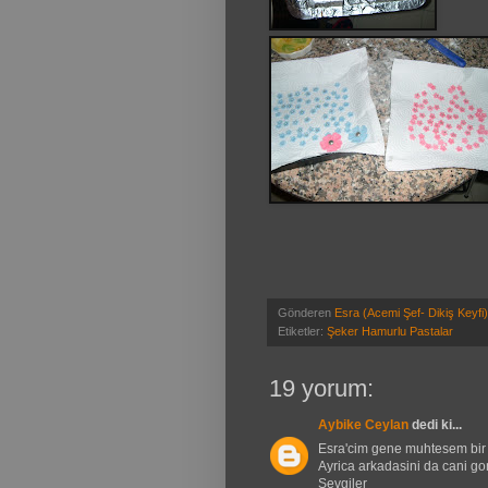
Gönderen
Esra (Acemi Şef- Dikiş Keyfi)
Etiketler:
Şeker Hamurlu Pastalar
19 yorum:
Aybike Ceylan
dedi ki...
Esra'cim gene muhtesem bir
Ayrica arkadasini da cani go
Sevgiler