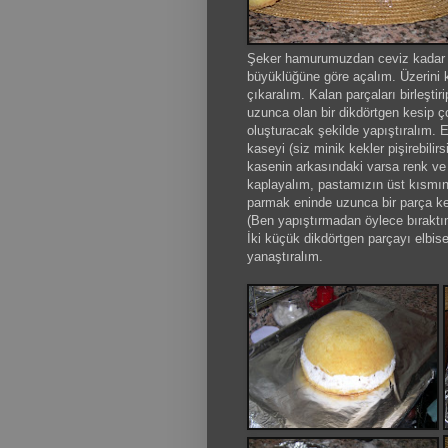
Şeker hamurumuzdan ceviz kadar ik
büyüklüğüne göre açalım. Üzerini k
çıkaralım. Kalan parçaları birleşti
uzunca olan bir dikdörtgen kesip ç
oluşturacak şekilde yapıştıralım. E
kaseyi (siz minik kekler pişirebilirs
kasenin arkasındaki varsa renk ve 
kaplayalım, pastamızın üst kısmına
parmak eninde uzunca bir parça kes
(Ben yapıştırmadan öylece bıraktı
İki küçük dikdörtgen parçayı elbise
yanaştıralım.