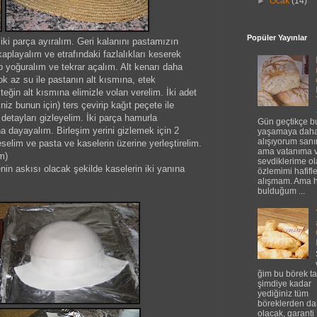
►
Ocak
(14)
Popüler Yayınlar
i parça ayıralım. Geri kalanını pastamızın
aplayalım ve etrafındaki fazlalıkları keserek
rip yoğuralım ve tekrar açalım. Alt kenarı daha
ok az su ile pastanın alt kısmına, etek
teğin alt kısmına elimizle volan verelim. İki adet
iniz bunun için) ters çevirip kağıt peçete ile
detayları gizleyelim. İki parça hamurla
Gün geçtikçe b
 dayayalım. Birleşim yerini gizlemek için 2
yaşamaya daha
alışıyorum sanı
elim ve pasta ve kaselerin üzerine yerleştirelim.
ama vatanıma 
m)
sevdiklerime o
nin askısı olacak şekilde kaselerin iki yanına
özlemimi hafifl
alışmam. Ama 
bulduğum ...
ğim bu börek tar
şimdiye kadar
yediğiniz tüm
böreklerden dah
olacak, garanti