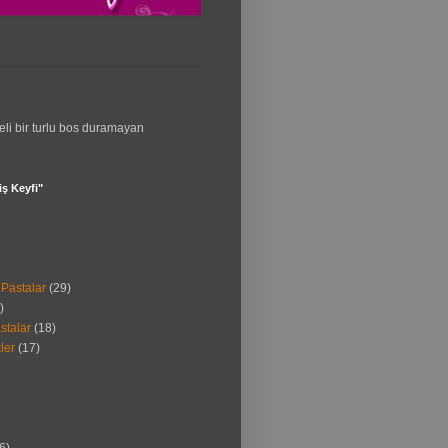
eli bir turlu bos duramayan
ş Keyfi"
Pastalar
(29)
)
stalar
(18)
ler
(17)