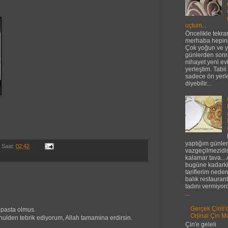
uçtum...
Öncelikle tekra
merhaba hepini
Çok yoğun ve 
günlerden sonr
nihayet yeni e
yerleştim. Tabi
sadece ön yer
diyebilir...
yaptığım günler
Saat:
02:42
vazgeçilmezidi
kalamar tava...
bugüne kadark
tariflerim nede
balık restaurant
tadını vermiyor
...
Gerçek Çinli'
 pasta olmus.
Orjinal Çin Ma
nulden tebrik ediyorum, Allah tamamina erdirsin.
Çin'e geleli