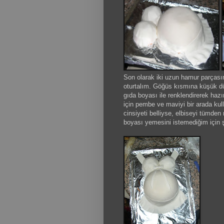
Son olarak iki uzun hamur parçasın
oturtalım. Göğüs kısmına küşük dü
gıda boyası ile renklendirerek hazır
için pembe ve maviyi bir arada kull
cinsiyeti belliyse, elbiseyi tümde
boyası yemesini istemediğim için