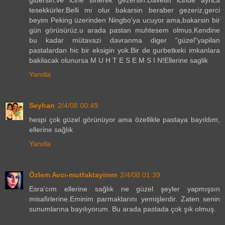
tesekkürler.Belli mi olur bakarsin beraber gezeriz,gerci
beyim Peking üzerinden Ningbo'ya ucuyor ama,bakarsin bir
gün görüsürüz.u arada pastan muhtesem olmus.Kendine
bu kadar mütavazi davranma diger "güzel"yapilan
pastalardan hic bir eksigin yok.Bir de gurbetkeki imkanlara
bakilacak olunursa M U H T E S E M S I N!Ellerine saglik
Yanıtla
Seyhan
2/4/08 00:49
hespi çok güzel görünüyor ama özellikle pastaya bayıldım,
ellerine sağlık
Yanıtla
Özlem Avcı-mutfaktayimm
2/4/08 01:39
Esra'cım ellerine sağlık ne güzel şeyler yapmışsın
misafirlerine.Eminim parmaklarını yemişlerdir. Zaten senin
sunumlarına bayılıyorum. Bu arada pastada çok şık olmuş.