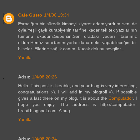
Cafe Gusto
1/4/08 19:34
Esracığım bir süredir kimseyi ziyaret edemiyordum seni de
öyle.Yeşil çaylı kurabiyenin tarifine kadar tek tek yazılarının
tümünü okudum.Süpersin.Sen oradaki vedarı iftaarımız
oldun.Henüz seni tanımıyorlar daha neler yapabileceğini bir
bilseler..Ellerine sağlık canım..Kucak dolusu sevgiler...
Yanıtla
Adsız
1/4/08 20:26
Hello. This post is likeable, and your blog is very interesting,
congratulations :-). I will add in my blogroll =). If possible
gives a last there on my blog, it is about the
Computador
, I
hope you enjoy. The address is http://computador-
brasil.blogspot.com. A hug.
Yanıtla
Adsız
1/4/08 20:34