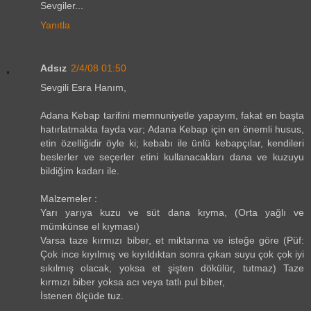
Sevgiler...
Yanıtla
Adsız
2/4/08 01:50
Sevgili Esra Hanım,
Adana Kebap tarifini memnuniyetle yapayım, fakat en başta
hatırlatmakta fayda var; Adana Kebap için en önemli husus,
etin özelliğidir öyle ki; kebabı ile ünlü kebapçılar, kendileri
beslerler ve seçerler etini kullanacakları dana ve kuzuyu
bildiğim kadarı ile.
Malzemeler :
Yarı yarıya kuzu ve süt dana kıyma, (Orta yağlı ve
mümkünse el kıyması)
Varsa taze kırmızı biber, et miktarına ve isteğe göre (Püf:
Çok ince kıyılmış ve kıyıldıktan sonra çıkan suyu çok çok iyi
sıkılmış olacak, yoksa et şişten dökülür, tutmaz) Taze
kırmızı biber yoksa acı veya tatlı pul biber,
İstenen ölçüde tuz.