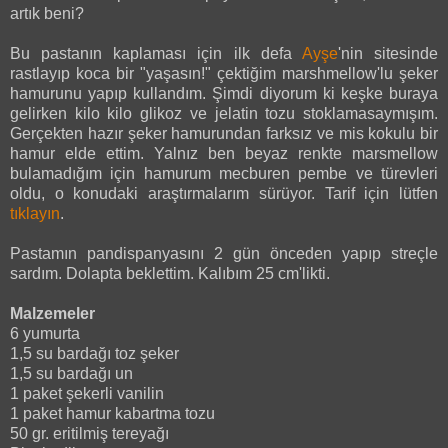
artık beni?
Bu pastanın kaplaması için ilk defa
Ayşe
'nin sitesinde
rastlayıp koca bir "yaşasın!" çektiğim marshmellow'lu şeker
hamurunu yapıp kullandım. Şimdi diyorum ki keşke buraya
gelirken kilo kilo glikoz ve jelatin tozu stoklamasaymışım.
Gerçekten hazır şeker hamurundan farksız ve mis kokulu bir
hamur elde ettim. Yalnız ben beyaz renkte marsmellow
bulamadığım için hamurum mecburen pembe ve türevleri
oldu, o konudaki araştırmalarım sürüyor. Tarif için lütfen
tıklayın
.
Pastamın pandispanyasını 2 gün önceden yapıp streçle
sardım. Dolapta beklettim. Kalıbım 25 cm'likti.
Malzemeler
6 yumurta
1,5 su bardağı toz şeker
1,5 su bardağı un
1 paket şekerli vanilin
1 paket hamur kabartma tozu
50 gr. eritilmiş tereyağı