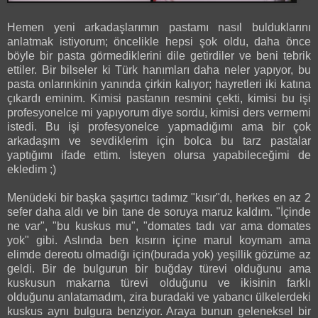
Hemen yeni arkadaşlarımın pastamı nasıl bulduklarını
anlatmak istiyorum; öncelikle hepsi şok oldu, daha önce
böyle bir pasta görmediklerini dile getirdiler ve beni tebrik
ettiler. Bir bilseler ki Türk hanımları daha neler yapıyor, bu
pasta onlarınkinin yanında çirkin kalıyor; hayretleri iki katına
çıkardı eminim. Kimisi pastanın resmini çekti, kimisi bu işi
profesyonelce mi yapıyorum diye sordu, kimisi ders vermemi
istedi. Bu işi profesyonelce yapmadığımı ama bir çok
arkadaşım ve sevdiklerim için bolca bu tarz pastalar
yaptığımı ifade ettim. İsteyen olursa yapabileceğimi de
ekledim ;)
Menüdeki bir başka şaşırtıcı tadımız "kısır"dı, herkes en az 2
sefer daha aldı ve bin tane de soruya maruz kaldım. "İçinde
ne var", "bu kuskus mu", "domates tadı var ama domates
yok" gibi. Aslında ben kısırın içine marul koymam ama
elimde dereotu olmadığı için(burada yok) yeşillik gözüme az
geldi. Bir de bulgurun bir buğday türevi olduğunu ama
kuskusun makarna türevi olduğunu ve ikisinin farklı
olduğunu anlatamadım, zira buradaki ve yabancı ülkelerdeki
kuskus aynı bulgura benziyor. Araya bunun geleneksel bir