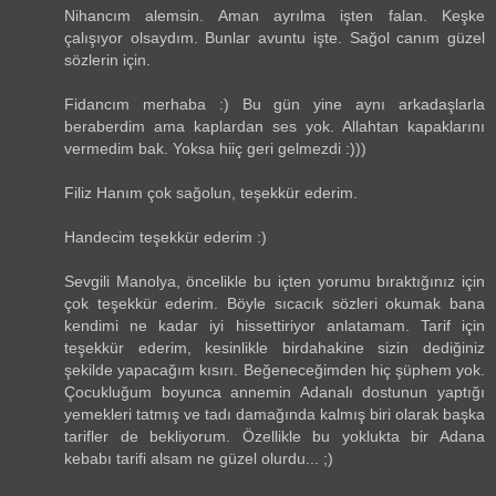
Nihancım alemsin. Aman ayrılma işten falan. Keşke
çalışıyor olsaydım. Bunlar avuntu işte. Sağol canım güzel
sözlerin için.
Fidancım merhaba :) Bu gün yine aynı arkadaşlarla
beraberdim ama kaplardan ses yok. Allahtan kapaklarını
vermedim bak. Yoksa hiiç geri gelmezdi :)))
Filiz Hanım çok sağolun, teşekkür ederim.
Handecim teşekkür ederim :)
Sevgili Manolya, öncelikle bu içten yorumu bıraktığınız için
çok teşekkür ederim. Böyle sıcacık sözleri okumak bana
kendimi ne kadar iyi hissettiriyor anlatamam. Tarif için
teşekkür ederim, kesinlikle birdahakine sizin dediğiniz
şekilde yapacağım kısırı. Beğeneceğimden hiç şüphem yok.
Çocukluğum boyunca annemin Adanalı dostunun yaptığı
yemekleri tatmış ve tadı damağında kalmış biri olarak başka
tarifler de bekliyorum. Özellikle bu yoklukta bir Adana
kebabı tarifi alsam ne güzel olurdu... ;)