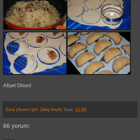
Afiyet Olsun!
Esra (Acemi Şef- Dikiş Keyfi)
Saat:
12:49
66 yorum: