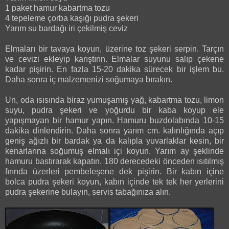
1 paket hamur kabartma tozu
4 tepeleme çorba kaşığı pudra şekeri
Yarım su bardağı iri çekilmiş ceviz
Elmaları bir tavaya koyun, üzerine toz şekeri serpin. Tarçın
ve cevizi ekleyip karıştırın. Elmalar suyunu salıp çekene
kadar pişirin. En fazla 15-20 dakika sürecek bir işlem bu.
Daha sonra iç malzemenizi soğumaya bırakın.
Un, oda ısısında biraz yumuşamış yağ, kabartma tozu, limon
suyu, pudra şekeri ve yoğurdu bir kaba koyup ele
yapışmayan bir hamur yapın. Hamuru buzdolabında 10-15
dakika dinlendirin. Daha sonra yarım cm. kalınlığında açıp
geniş ağızlı bir bardak ya da kalıpla yuvarlaklar kesin, bir
kenarlarına soğumuş elmalı içi koyun. Yarım ay şeklinde
hamuru bastırarak kapatın. 180 derecedeki önceden ısıtılmış
fırında üzerleri pembeleşene dek pişirin. Bir kabın içine
bolca pudra şekeri koyun, kabın içinde tek tek her yerlerini
pudra şekerine bulayın, servis tabağınıza alın.