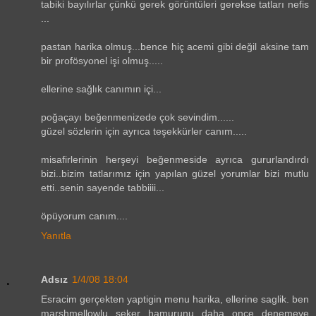
tabiki bayılırlar çünkü gerek görüntüleri gerekse tatları nefis
...
pastan harika olmuş...bence hiç acemi gibi değil aksine tam
bir profösyonel işi olmuş.....
ellerine sağlık canımın içi...
poğaçayı beğenmenizede çok sevindim......
güzel sözlerin için ayrıca teşekkürler canım.....
misafirlerinin herşeyi beğenmeside ayrıca gururlandırdı
bizi..bizim tatlarımız için yapılan güzel yorumlar bizi mutlu
etti..senin sayende tabbiiii...
öpüyorum canım....
Yanıtla
Adsız
1/4/08 18:04
Esracim gerçekten yaptigin menu harika, ellerine saglik. ben
marshmellowlu seker hamurunu daha once denemeye