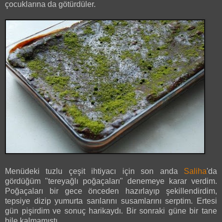
çocuklarına da götürdüler.
Menüdeki tuzlu çeşit ihtiyacı için son anda
Saliha
'da
gördüğüm "tereyağlı poğaçaları" denemeye karar verdim.
Poğaçaları bir gece önceden hazırlayıp şekillendirdim,
tepsiye dizip yumurta sarılarını susamlarını serptim. Ertesi
gün pişirdim ve sonuç harikaydı. Bir sonraki güne bir tane
bile kalmamıştı.