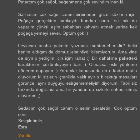
Pınarcım çok sağol, beğenmene çok sevindim inan ki.
Salihacım çok sağol canım birbirinden güzel sözlerin için.
Poğaça gerçekten harikaydı bundan sonra sık sık da
yaparım çünkü eşim sabahları kahvaltı etmek yerine kek
poğaça yemeyi sever. Öptüm çok ;)
Leylacım acaba pakette yazması muhtemel midir? belki
benim aldığım da domuz jelatinliydi bilemiyorum. Ama yine
de sıyırıp yediğim için içim rahat :) Bir dahakine paketteki
karakterleri çözümleyeyim bari :( Olmazsa eski yönteme
dönerim napayım :) Yorumlar konusunda da o kadar mutlu
oluyorum ki sizlerin içtenlikle vakit ayırıp bıraktığı mesajları
görünce, aynı duyguyu esirgememeliyim diyorum. Tabii siz
farkında değilsiniz ama bir yandan da sizlerle sohbet etmiş
oluyorum ;)
Sedacım çok sağol canım o senin zerafetin. Çok öptüm
seni.
Sevgilerimle,
Esra
Yanıtla