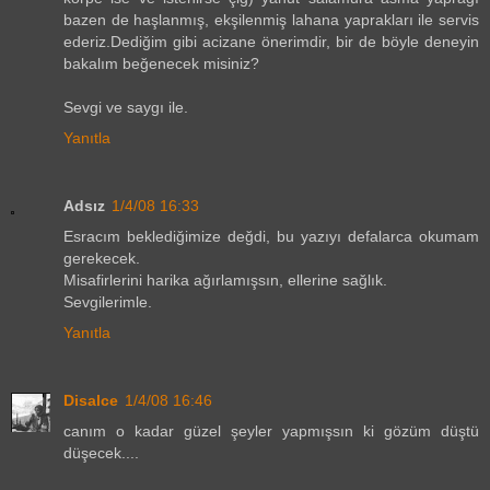
bazen de haşlanmış, ekşilenmiş lahana yaprakları ile servis
ederiz.Dediğim gibi acizane önerimdir, bir de böyle deneyin
bakalım beğenecek misiniz?
Sevgi ve saygı ile.
Yanıtla
Adsız
1/4/08 16:33
Esracım beklediğimize değdi, bu yazıyı defalarca okumam
gerekecek.
Misafirlerini harika ağırlamışsın, ellerine sağlık.
Sevgilerimle.
Yanıtla
Disalce
1/4/08 16:46
canım o kadar güzel şeyler yapmışsın ki gözüm düştü
düşecek....