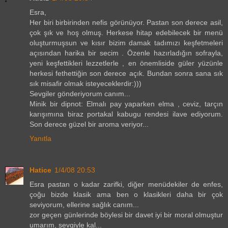
Esra,
Her biri birbirinden nefis görünüyor. Pastan son derece asil,
çok şık ve hoş olmuş. Herkese hitap edebilecek bir menü
oluşturmuşsun ve kısır bizim damak tadımızı keşfetmeleri
açısından harika bir secim . Özenle hazırladığın sofrayla,
yeni keşfettikleri lezzetlerle , en önemliside güler yüzünle
herkesi fethettiğin son derece açık. Bundan sonra sana sık
sık misafir olmak isteyeceklerdir:)))
Sevgiler gönderiyorum canım...
Minik bir dipnot: Elmalı pay yaparken elma , ceviz, tarçın
karışımına biraz portakal kabugu rendesi ilave ediyorum.
Son derece güzel bir aroma veriyor...
Yanıtla
Hatice
1/4/08 20:53
Esra pastan o kadar zarifki, diğer menüdekiler de enfes,
çoğu bizde klasik ama ben o klasikleri daha bir çok
seviyorum, ellerine sağlık canım...
zor geçen günlerinde böylesi bir davet iyi bir moral olmuştur
umarım, sevgiyle kal...