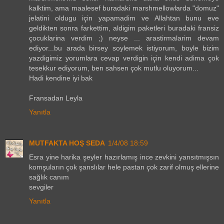
kalktim, ama maalesef buradaki marshmellowlarda "domuz"
jelatini oldugu için yapamadim ve Allahtan bunu eve
geldikten sonra farkettim, aldigim paketleri buradaki fransiz
çocuklarina verdim ;) neyse ... arastirmalarim devam
ediyor...bu arada birsey soylemek istiyorum, boyle bizim
yazdigimiz yorumlara cevap verdigin için kendi adima çok
tesekkur ediyorum, ben sahsen çok mutlu oluyorum...
Hadi kendine iyi bak
Fransadan Leyla
Yanıtla
MUTFAKTA HOŞ SEDA
1/4/08 18:59
Esra yine harika şeyler hazırlamış ince zevkini yansıtmışsın
komşuların çok şanslılar hele pastan çok zarif olmuş ellerine
sağlık canım
sevgiler
Yanıtla