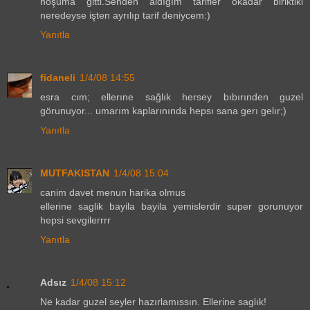
hoşuma gitti.Senden aldığım tarifler okadar biriktiki
neredeyse işten ayrılıp tarif deniycem:)
Yanıtla
fidaneli
1/4/08 14:55
esra cım; ellerıne sağlık hersey bıbırınden guzel
görunuyor... umarım kaplarınında hepsı sana gerı gelır;)
Yanıtla
MUTFAKISTAN
1/4/08 15:04
canim davet menun harika olmus
ellerine saglik bayila bayila yemislerdir super gorunuyor
hepsi sevgilerrrr
Yanıtla
Adsız
1/4/08 15:12
Ne kadar guzel seyler hazırlamıssın. Ellerine saglık!