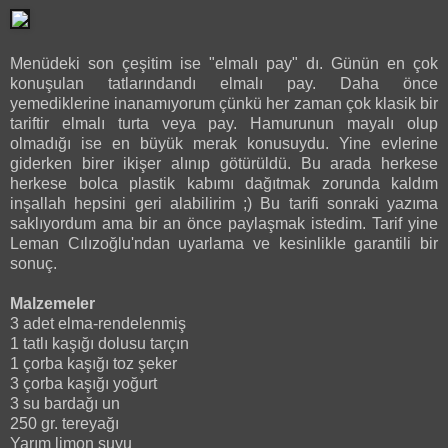
Menüdeki son çeşitim ise "elmalı pay" dı. Günün en çok
konuşulan tatlarındandı elmalı pay. Daha önce
yemediklerine inanamıyorum çünkü her zaman çok klasik bir
tariftir elmalı turta veya pay. Hamurunun mayalı olup
olmadığı ise en büyük merak konusuydu. Yine evlerine
giderken birer ikişer alınıp götürüldü. Bu arada herkese
herkese bolca plastik kabımı dağıtmak zorunda kaldım
inşallah hepsini geri alabilirim ;) Bu tarifi sonraki yazıma
saklıyordum ama bir an önce paylaşmak istedim. Tarif yine
Leman Cılızoğlu'ndan uyarlama ve kesinlikle garantili bir
sonuç.
Malzemeler
3 adet elma-rendelenmiş
1 tatlı kaşığı dolusu tarçın
1 çorba kaşığı toz şeker
3 çorba kaşığı yoğurt
3 su bardağı un
250 gr. tereyağı
Yarım limon suyu