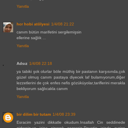
Yanıtla
hcr hobi atölyesi
1/4/08 21:22
canım bütün marifetini sergilemişsin
ellerine sağlık ...
Yanıtla
Adsız
1/4/08 22:18
ya tabiki şok olurlar böle müthiş bir pastanın karşısında,çok
güzel olmuş canım pastaya diyecek laf bulamıyorum,diğer
lezzetlerini de çok enfes nefis gözüküyolar,tariflerini merakla
bekliyorum sağlıcakla canım
Yanıtla
bir dilim bir tutam
1/4/08 23:39
Esracim yazini dikkatle okudum.Insallah Cin seddinede
gidersin.ve icine sinerek gezersin.Davetin icinde ayrica