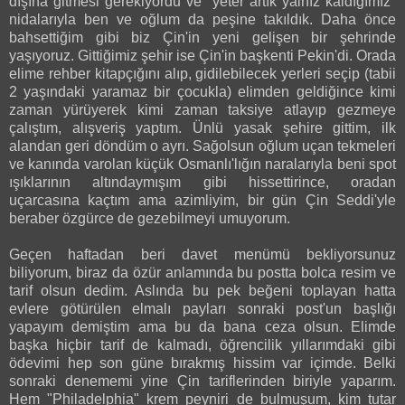
dışına gitmesi gerekiyordu ve "yeter artık yalnız kaldığımız"
nidalarıyla ben ve oğlum da peşine takıldık. Daha önce
bahsettiğim gibi biz Çin'in yeni gelişen bir şehrinde
yaşıyoruz. Gittiğimiz şehir ise Çin'in başkenti Pekin'di. Orada
elime rehber kitapçığını alıp, gidilebilecek yerleri seçip (tabii
2 yaşındaki yaramaz bir çocukla) elimden geldiğince kimi
zaman yürüyerek kimi zaman taksiye atlayıp gezmeye
çalıştım, alışveriş yaptım. Ünlü yasak şehire gittim, ilk
alandan geri döndüm o ayrı. Sağolsun oğlum uçan tekmeleri
ve kanında varolan küçük Osmanlı'lığın naralarıyla beni spot
ışıklarının altındaymışım gibi hissettirince, oradan
uçarcasına kaçtım ama azimliyim, bir gün Çin Seddi'yle
beraber özgürce de gezebilmeyi umuyorum.
Geçen haftadan beri davet menümü bekliyorsunuz
biliyorum, biraz da özür anlamında bu postta bolca resim ve
tarif olsun dedim. Aslında bu pek beğeni toplayan hatta
evlere götürülen elmalı payları sonraki post'un başlığı
yapayım demiştim ama bu da bana ceza olsun. Elimde
başka hiçbir tarif de kalmadı, öğrencilik yıllarımdaki gibi
ödevimi hep son güne bırakmış hissim var içimde. Belki
sonraki denememi yine Çin tariflerinden biriyle yaparım.
Hem "Philadelphia" krem peyniri de bulmuşum, kim tutar