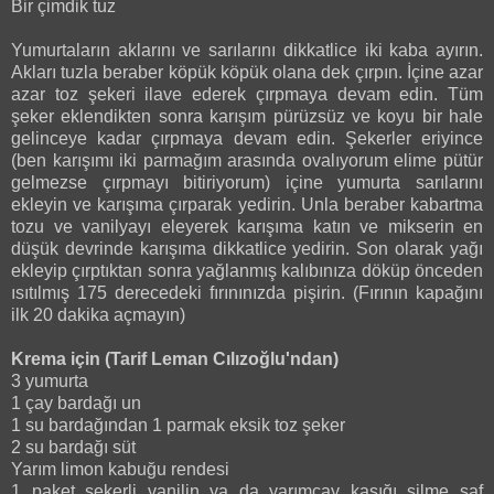
Bir çimdik tuz
Yumurtaların aklarını ve sarılarını dikkatlice iki kaba ayırın.
Akları tuzla beraber köpük köpük olana dek çırpın. İçine azar
azar toz şekeri ilave ederek çırpmaya devam edin. Tüm
şeker eklendikten sonra karışım pürüzsüz ve koyu bir hale
gelinceye kadar çırpmaya devam edin. Şekerler eriyince
(ben karışımı iki parmağım arasında ovalıyorum elime pütür
gelmezse çırpmayı bitiriyorum) içine yumurta sarılarını
ekleyin ve karışıma çırparak yedirin. Unla beraber kabartma
tozu ve vanilyayı eleyerek karışıma katın ve mikserin en
düşük devrinde karışıma dikkatlice yedirin. Son olarak yağı
ekleyip çırptıktan sonra yağlanmış kalıbınıza döküp önceden
ısıtılmış 175 derecedeki fırınınızda pişirin. (Fırının kapağını
ilk 20 dakika açmayın)
Krema için (Tarif Leman Cılızoğlu'ndan)
3 yumurta
1 çay bardağı un
1 su bardağından 1 parmak eksik toz şeker
2 su bardağı süt
Yarım limon kabuğu rendesi
1 paket şekerli vanilin ya da yarımçay kaşığı silme saf