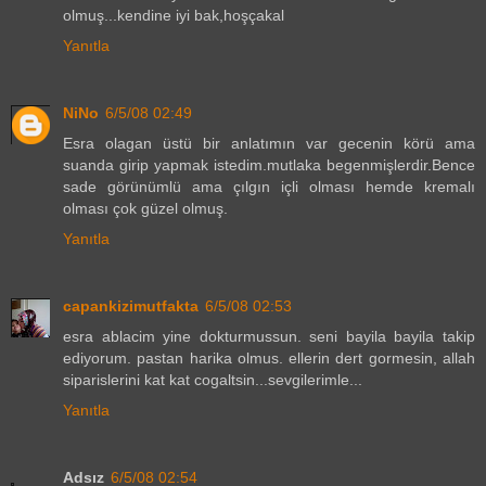
olmuş...kendine iyi bak,hoşçakal
Yanıtla
NiNo
6/5/08 02:49
Esra olagan üstü bir anlatımın var gecenin körü ama
suanda girip yapmak istedim.mutlaka begenmişlerdir.Bence
sade görünümlü ama çılgın içli olması hemde kremalı
olması çok güzel olmuş.
Yanıtla
capankizimutfakta
6/5/08 02:53
esra ablacim yine dokturmussun. seni bayila bayila takip
ediyorum. pastan harika olmus. ellerin dert gormesin, allah
siparislerini kat kat cogaltsin...sevgilerimle...
Yanıtla
Adsız
6/5/08 02:54