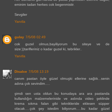
eminim tadan herkes cok begenmistir.
Sevgiler
Yanıtla
gulay
7/5/08 02:49
cok guzel olmus,bayiliyorum bu siteye ve de
size:))tarifleriniz o kadar guzel ki, tebrikler..
Yanıtla
Disalce
7/5/08 13:19
canım pastan öyle güzel olmuşki ellerine sağlık...senin
adına çok sevindim.....
şimdi sen usta oldun bu konudaya ara ara pastanda
kullandığın malzemelerinide ve aslında video şeklinde
krema sıkma falan gibi teknikleride eklesen süpper
olacak.....çok şey istedim biliyorum.....bu kadar güzel