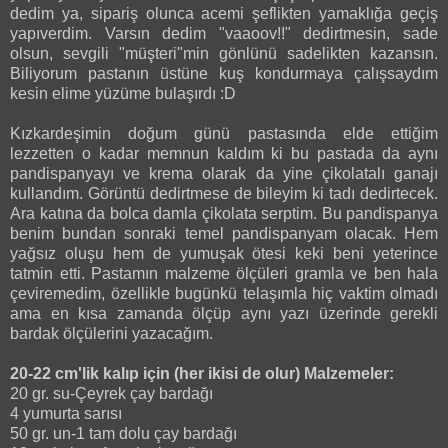
dedim ya, sipariş olunca acemi şeflikten yamaklığa geçiş
yapıverdim. Varsın dedim "vaaoov!!" dedirtmesin, sade
olsun, sevgili "müşteri"min gönlünü sadelikten kazansın.
Biliyorum pastanın üstüne kuş kondurmaya çalışsaydım
kesin elime yüzüme bulaşırdı :D
Kızkardeşimin doğum günü pastasında elde ettiğim
lezzetten o kadar memnun kaldım ki bu pastada da aynı
pandispanyayı ve krema olarak da yine çikolatalı ganajı
kullandım. Görüntü dedirtmese de bileyim ki tadı dedirtecek.
Ara katına da bolca damla çikolata serptim. Bu pandispanya
benim bundan sonraki temel pandispanyam olacak. Hem
yağsız oluşu hem de yumuşak ötesi keki beni yeterince
tatmin etti. Pastamın malzeme ölçüleri gramla ve ben hala
çeviremedim, özellikle bugünkü telaşımla hiç vaktim olmadı
ama en kısa zamanda ölçüp aynı yazı üzerinde gerekli
bardak ölçülerini yazacağım.
20-22 cm'lik kalıp için (her ikisi de olur) Malzemeler:
20 gr. su-Çeyrek çay bardağı
4 yumurta sarısı
50 gr. un-1 tam dolu çay bardağı