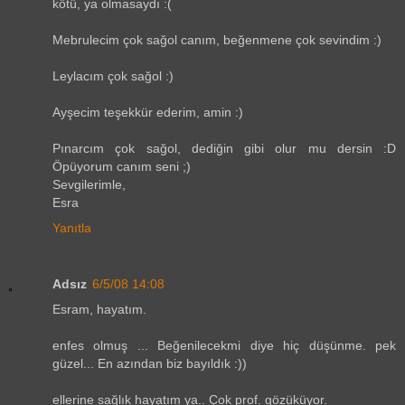
kötü, ya olmasaydı :(
Mebrulecim çok sağol canım, beğenmene çok sevindim :)
Leylacım çok sağol :)
Ayşecim teşekkür ederim, amin :)
Pınarcım çok sağol, dediğin gibi olur mu dersin :D
Öpüyorum canım seni ;)
Sevgilerimle,
Esra
Yanıtla
Adsız
6/5/08 14:08
Esram, hayatım.
enfes olmuş ... Beğenilecekmi diye hiç düşünme. pek
güzel... En azından biz bayıldık :))
ellerine sağlık hayatım ya.. Çok prof. gözüküyor.