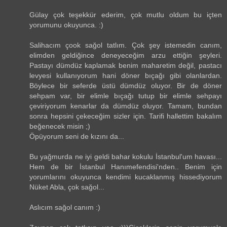
Gülay çok teşekkür ederim, çok mutlu oldum bu içten
yorumunu okuyunca. :)
Salihacım çook sağol tatlım. Çok şey istemedin canım,
elimden geldiğince deneyeceğim arzu ettiğin şeyleri.
Pastayı dümdüz kaplamak benim maharetim değil, pastacı
levyesi kullanıyorum hani döner bıçağı gibi olanlardan.
Böylece bir seferde üstü dümdüz oluyor. Bir de döner
sehpam var, bir elimle bıçağı tutup bir elimle sehpayı
çeviriyorum kenarlar da dümdüz oluyor. Tamam, bundan
sonra hepsini çekeceğim sizler için. Tarifi hallettim bakalım
beğenecek misin ;)
Öpüyorum seni de kızını da...
Bu yağmurda ne iyi geldi bahar kokulu İstanbul'um havası...
Hem de bir İstanbul Hanımefendisi'nden.. Benim için
yorumlarını okuyunca kendimi kucaklanmış hissediyorum
Nüket Abla, çok sağol...
Aslıcım sağol canım :)