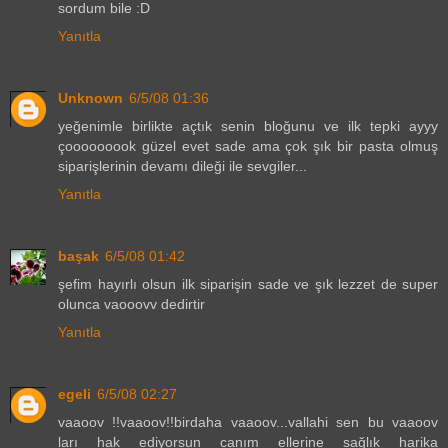
sordum bile :D
Yanıtla
Unknown
6/5/08 01:36
yeğenimle birlikte açtık senin bloğunu ve ilk tepki ayyy
çooooooook güzel evet sade ama çok şık bir pasta olmuş
siparişlerinin devamı dileği ile sevgiler...
Yanıtla
başak
6/5/08 01:42
şefim hayırlı olsun ilk siparişin sade ve şık lezzet de super
olunca vaooovv dedirtir
Yanıtla
egeli
6/5/08 02:27
vaaoov !!vaaoov!!birdaha vaaoov...vallahi sen bu vaaoov
ları hak ediyorsun canım ellerine sağlık harika