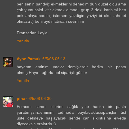
ben senin sandviç ekmeklerini denedim dun guzel oldu ama
çok yumusakti kitir ekmek olmadi, grup 2 deki karisimi ben
pek anlayamadim, istersen yazdigin yaziyi bi oku zahmet
olmasa ;) beni aydinlatirsan sevinirim
Fransadan Leyla
Yanıtla
Ayse Pamuk
6/5/08 06:13
hayatım eminim vaovv demişlerdir harika bir pasta
olmuş.Hayırlı uğurlu bol siparişli günler
Yanıtla
pinar
6/5/08 06:30
Esracım canım ellerine sağlık yine harika bir pasta
yaratmışsın..eminim tadınada bayılacaklar.siparişler üst
üste gelmeye başlayacak sende can sıkıntısına elveda
diyeceksin oralarda :)