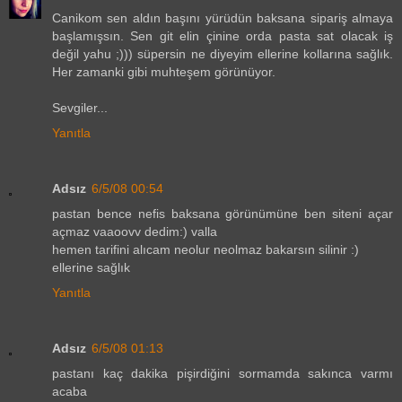
Canikom sen aldın başını yürüdün baksana sipariş almaya
başlamışsın. Sen git elin çinine orda pasta sat olacak iş
değil yahu ;))) süpersin ne diyeyim ellerine kollarına sağlık.
Her zamanki gibi muhteşem görünüyor.
Sevgiler...
Yanıtla
Adsız
6/5/08 00:54
pastan bence nefis baksana görünümüne ben siteni açar
açmaz vaaoovv dedim:) valla
hemen tarifini alıcam neolur neolmaz bakarsın silinir :)
ellerine sağlık
Yanıtla
Adsız
6/5/08 01:13
pastanı kaç dakika pişirdiğini sormamda sakınca varmı
acaba