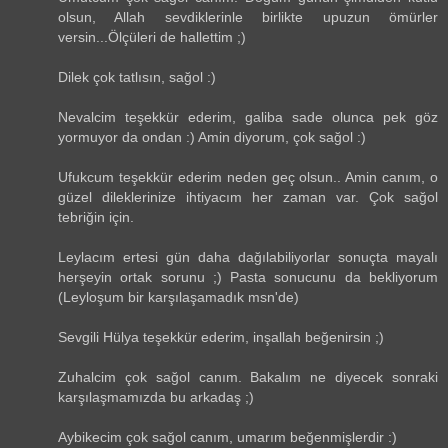
olsun, Allah sevdiklerinle birlikte upuzun ömürler
versin...Ölçüleri de hallettim ;)
Dilek çok tatlısın, sağol :)
Nevalcim teşekkür ederim, galiba sade olunca pek göz
yormuyor da ondan :) Amin diyorum, çok sağol :)
Ufukcum teşekkür ederim neden geç olsun.. Amin canım, o
güzel dileklerinize ihtiyacım her zaman var. Çok sağol
tebriğin için.
Leylacım ertesi gün daha dağılabiliyorlar sonuçta mayalı
herşeyin ortak sorunu ;) Pasta sonucunu da bekliyorum
(Leyloşum bir karşılaşamadık msn'de)
Sevgili Hülya teşekkür ederim, inşallah beğenirsin ;)
Zuhalcim çok sağol canım. Bakalım ne diyecek sonraki
karşılaşmamızda bu arkadaş ;)
Aybikecim çok sağol canım, umarım beğenmişlerdir :)