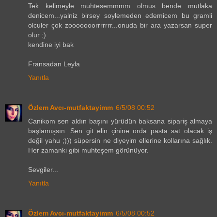
Tek kelimeyle muhtesemmmm olmus bende mutlaka
denicem...yalniz birsey soylemeden edemicem bu gramli
olculer çok zooooooorrrrrrr...onuda bir ara yazarsan super
olur ;)
kendine iyi bak
Fransadan Leyla
Yanıtla
Özlem Avcı-mutfaktayimm
6/5/08 00:52
Canikom sen aldın başını yürüdün baksana sipariş almaya
başlamışsın. Sen git elin çinine orda pasta sat olacak iş
değil yahu ;))) süpersin ne diyeyim ellerine kollarına sağlık.
Her zamanki gibi muhteşem görünüyor.
Sevgiler...
Yanıtla
Özlem Avcı-mutfaktayimm
6/5/08 00:52