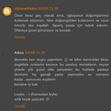
ufukmutfakta
6/5/08 21:08
Önce biraz geç olacak ama, oğluşunun doğumgününü
kutlamak istiyorum. Nice doğumgünleri kutlarsınız ve uzun
ömürlü olur inşallah. Sipariş pasta için tebrik ederim.
Oldukça güzel görünüyor ve lezzetli...
Yanıtla
Adsız
6/5/08 21:28
demekki ben dogru yapmisim :)) ne bilim benimkiler biraz
dagildida ortalarini kesince bu sandviç ekmeklerin, neyse
yinede çok guzel oldu gerçekten bu hatfada pastayi
denicem hiç ganajli pasta yapmadim su zamana
kadar...sonucunu soylerim
kendine iyi bak
Leylos --> (fransadan leyla)
artik boyle yazicam :D
Yanıtla