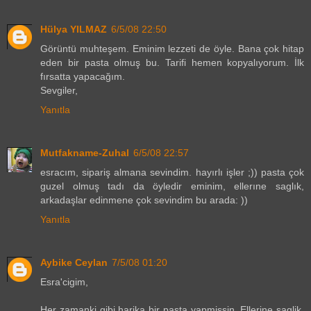
Hülya YILMAZ
6/5/08 22:50
Görüntü muhteşem. Eminim lezzeti de öyle. Bana çok hitap
eden bir pasta olmuş bu. Tarifi hemen kopyalıyorum. İlk
fırsatta yapacağım.
Sevgiler,
Yanıtla
Mutfakname-Zuhal
6/5/08 22:57
esracım, sipariş almana sevindim. hayırlı işler ;)) pasta çok
guzel olmuş tadı da öyledir eminim, ellerıne saglık,
arkadaşlar edinmene çok sevindim bu arada: ))
Yanıtla
Aybike Ceylan
7/5/08 01:20
Esra'cigim,
Her zamanki gibi harika bir pasta yapmissin. Ellerine saglik,