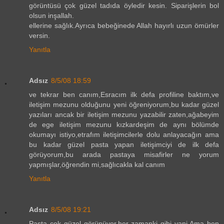
görüntüsü çok güzel tadıda öyledir kesin. Siparişlerin bol
olsun inşallah.
ellerine sağlık.Ayrıca bebeğinede Allah hayırlı uzun ömürler
versin.
Yanıtla
Adsız
8/5/08 18:59
ve tekrar ben canım,Esracım ilk defa profiline baktım,ve
iletişim mezunu olduğunu yeni öğreniyorum,bu kadar güzel
yazıları ancak bir iletişim mezunu yazabilir zaten,ağabeyim
de ege iletişim mezunu kızkardeşim de aynı bölümde
okumayı istiyo,etrafım iletişimcilerle dolu anlayacağın ama
bu kadar güzel pasta yapan iletişimciyi de ilk defa
görüyorum,bu arada pastaya misafirler ne yorum
yapmışlar,öğrendin mi,sağlıcakla kal canım
Yanıtla
Adsız
8/5/08 19:21
Pasta cok güzel görünüyor,her zamanki gibi yani.Ama ben