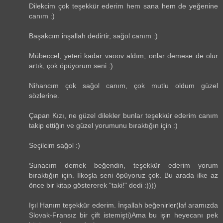
Dilekcim çok teşekkür ederim hem sana hem de yeğenine
canım :)
Başakcım inşallah dedirtir, sağol canım :)
Mübeccel, yeteri kadar vaoov aldım, onlar demese de olur
artık, çok öpüyorum seni :)
Nihancım çok sağol canım, çok mutlu oldum güzel
sözlerine.
Çapan Kızı, ne güzel dilekler bunlar teşekkür ederim canım
takip ettiğin ve güzel yorumunu bıraktığın için :)
Seçilcim sağol :)
Sunacım demek beğendin, teşekkür ederim yorum
bıraktığın için. İlkoşla seni öpüyoruz çok. Bu arada ilke az
önce bir kitap göstererek "taki!" dedi :))))
Işıl Hanım teşekkür ederim. İnşallah beğenirler(laf aramızda
Slovak-Fransız bir çift istemişti)Ama bu işin heyecanı pek