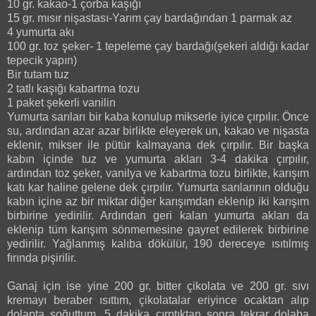
10 gr. kakao-1 çorba kaşığı
15 gr. mısır nişastası-Yarım çay bardağından 1 parmak az
4 yumurta akı
100 gr. toz şeker- 1 tepeleme çay bardağı(şekeri aldığı kadar
tepecik yapın)
Bir tutam tuz
2 tatlı kaşığı kabartma tozu
1 paket şekerli vanilin
Yumurta sarıları bir kaba konulup mikserle iyice çırpılır. Önce
su, ardından azar azar birlikte eleyerek un, kakao ve nişasta
eklenir, mikser ile pütür kalmayana dek çırpılır. Bir başka
kabın içinde tuz ve yumurta akları 3-4 dakika çırpılır,
ardından toz şeker, vanilya ve kabartma tozu birlikte, karışım
katı kar haline gelene dek çırpılır. Yumurta sarılarının olduğu
kabın içine az bir miktar diğer karışımdan eklenip iki karışım
birbirine yedirilir. Ardından geri kalan yumurta akları da
eklenip tüm karışım sönmemesine gayret edilerek birbirine
yedirilir. Yağlanmış kalıba dökülür, 190 dereceye ısıtılmış
fırında pişirilir.
Ganaj için ise yine 200 gr. bitter çikolata ve 200 gr. sıvı
kremayı beraber ısıttım, çikolatalar eriyince ocaktan alıp
dolapta soğuttum. 5 dakika çırptıktan sonra tekrar dolaba