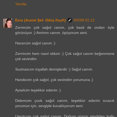
Yanıtla
Esra (Acemi Şef- Dikiş Keyfi)
9/5/08 01:12
Zerrincim çok sağol canım, çok basit de ondan öyle
görünüyor ;) Aminnn canım, öpüyorum seni.
Hacercim sağol canım :)
Zerrincim hem nasıl oldum :) Çok sağol canım beğenmene
çok sevindim.
Suzinazcım inşallah demişlerdir :) Sağol canım.
Handecim çok sağol, çok sevindim yorumuna.;)
Ayselcim teşekkür ederim :)
Didemcim çook sağol canım, teşekkür ederim sıcacık
yorumun için, sevgiyle kucaklıyorum seni.
Umutcum çok sağol canım. Doğum günün şimdiden kutlu