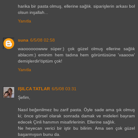
harika bir pasta olmuş, ellerine sağlık. siparişlerin arkası bol
olsun inşallah...
Yanıtla
suna
6/5/08 02:58
waoooooowww süper:) çok güzel olmuş ellerine sağlık
ablacım:) eminim hem tadına hem görüntüsüne 'vaaoow'
demişlerdir!öptüm çok!
Yanıtla
IŞILCA TATLAR
6/5/08 03:31
Şefim,
Nasıl beğenilmez bu zarif pasta. Öyle sade ama şık olmuş
ki; önce görsel olarak sonrada damak ve mideleri bayram
edecek Çinli hanımın misafirlerinin. Ellerine sağlık.
Ne heyecan verici bir iştir bu bilirim. Ama sen çok güzel
başarmışsın bunu da.