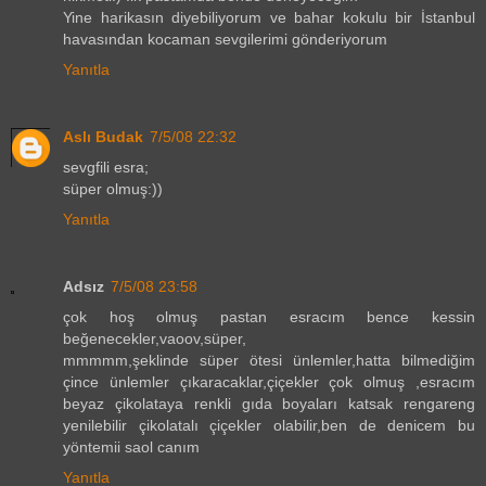
Yine harikasın diyebiliyorum ve bahar kokulu bir İstanbul
havasından kocaman sevgilerimi gönderiyorum
Yanıtla
Aslı Budak
7/5/08 22:32
sevgfili esra;
süper olmuş:))
Yanıtla
Adsız
7/5/08 23:58
çok hoş olmuş pastan esracım bence kessin
beğenecekler,vaoov,süper,
mmmmm,şeklinde süper ötesi ünlemler,hatta bilmediğim
çince ünlemler çıkaracaklar,çiçekler çok olmuş ,esracım
beyaz çikolataya renkli gıda boyaları katsak rengareng
yenilebilir çikolatalı çiçekler olabilir,ben de denicem bu
yöntemii saol canım
Yanıtla