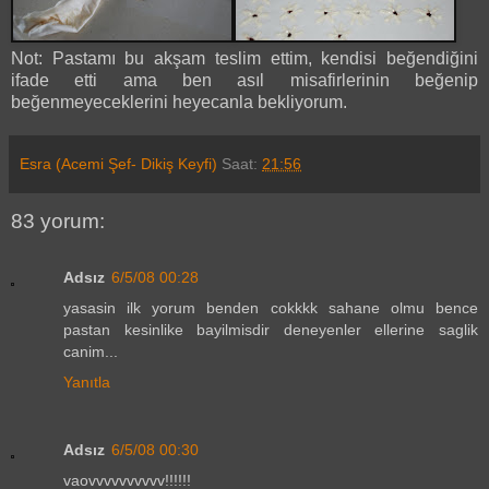
Not: Pastamı bu akşam teslim ettim, kendisi beğendiğini
ifade etti ama ben asıl misafirlerinin beğenip
beğenmeyeceklerini heyecanla bekliyorum.
Esra (Acemi Şef- Dikiş Keyfi)
Saat:
21:56
83 yorum:
Adsız
6/5/08 00:28
yasasin ilk yorum benden cokkkk sahane olmu bence
pastan kesinlike bayilmisdir deneyenler ellerine saglik
canim...
Yanıtla
Adsız
6/5/08 00:30
vaovvvvvvvvvv!!!!!!