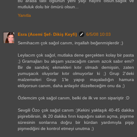
bu arada tatlı oğlunun yeni yaşı hayırlı olsun.sağlık ve
mutluluk dolu bir ömürü olsun...
Yanıtla
Esra (Acemi Şef- Dikiş Keyfi)
6/5/08 10:03
Semihacım çok sağol canım, inşallah beğenmişlerdir ;)
Leylacım çok sağol, mutlaka dene gerçekten kolay bir pasta
;) Gramajları bu akşam yazacağım canım azcık sabır emi?
Bir de sandviç ekmekleri kıtır olmadı demişsin, zaten
yumuşacık oluyorlar kıtır olmuyorlar ki ;) Grup 2'deki
malzemeleri Grup 1'le yapıp mayaladığın hamura
ekliyorsun canım, daha anlaşılır düzelteceğim onu da ;)
Özlemcim çok sağol canım, belki de ilk ve son sipariştir :D
Sevgili Özo çok sağol canım :)Kekini yaklaşık 40-45 dakika
pişirebilirsin, ilk 20 dakika fırın kapağını sakın açma, pişirme
süresinin sonlarına doğru bir kürdan yardımıyla pişip
pişmediğini de kontrol etmeyi unutma ;)