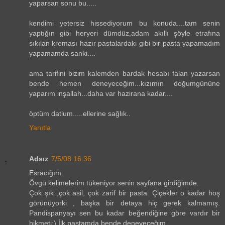
yaparsan sonu bu.....
kendimi yetersiz hissediyorum bu konuda....tam senin
yaptığın gibi heryeri dümdüz,adam akıllı şöyle etrafına
sıkılan kreması hazır pastalardaki gibi bir pasta yapamadım
yapamamda sanki....
ama tarifini bizim kalemden bardak hesabı falan yazarsan
bende hemen deneyeceğim...kızımın doğumgününe
yaparım inşallah...daha var hazirana kadar....
öptüm datlum.....ellerine sağlık..
Yanıtla
Adsız
7/5/08 16:36
Esracığım
Övgü kelimelerim tükeniyor senin sayfana girdiğimde.
Çok şık ,çok asil, çok zarif bir pasta. Çiçekler o kadar hoş
görünüyorki , başka bir detaya hiç gerek kalmamış.
Pandispanyayı sen bu kadar beğendiğine göre vardır bir
hikmeti:) İlk pastamda bende deneyeceğim