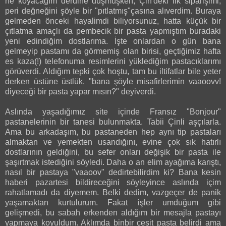
ne koyacağım derdine düşmüşken, Çin'deki ilk siparişimi,
peri değneğini şöyle bir "pıtlatmış"çasına alıverdim. Buraya
gelmeden önceki hayalimdi biliyorsunuz, hatta küçük bir
çıtlatma amaçlı da pembecik bir pasta yapmıştım buradaki
yeni edindiğim dostlarıma. İşte onlardan o gün bana
gelmeyip pastamı da görmemiş olan birisi, geçtiğimiz hafta
es kaza(!) telefonuma resimlerini yüklediğim pastacıklarımı
görüverdi. Aldığım tepki çok hoştu, tam bu iltifatlar bile yeter
derken üstüne üstlük, "bana şöyle misafirlerimin vaaoovv!
diyeceği bir pasta yapar mısın?" deyiverdi.
Aslında yaşadığımız site içinde Fransız "Bonjour"
pastanelerinin bir tanesi bulunmakta. Tabii Çinli aşçılarla.
Ama bu arkadaşım, bu pastaneden hep aynı tip pastaları
almaktan ve yemekten usandığını, evine çok sık hatırlı
dostlarının geldiğini, bu sefer onları değişik bir pasta ile
şaşırtmak istediğini söyledi. Daha o an elim ayağıma karıştı,
nasıl bir pastaya "vaaoov" dedirtebilirdim ki? Bana kesin
haberi pazartesi bildireceğini söyleyince aslında içim
rahatlamadı da diyemem. Belki dedim, vazgeçer de panik
yaşamaktan kurtulurum. Fakat işler umduğum gibi
gelişmedi, bu sabah erkenden aldığım bir mesajla pastayı
yapmaya koyuldum. Aklımda binbir çeşit pasta belirdi ama