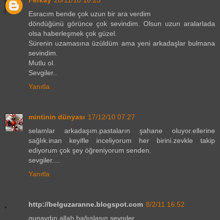
Ferkay
28/11/10 16:23
Esracım bende çok uzun bir ara verdim
döndüğünü görünce çok sevindim. Olsun uzun aralarlada
olsa haberleşmek çok güzel.
Sürenin uzamasına üzüldüm ama yeni arkadaşlar bulmana
sevindim.
Mutlu ol.
Sevgiler..
Yanıtla
mintinin dünyası
17/12/10 07:27
selamlar arkadaşım.pastaların şahane oluyor.ellerine
sağlık.inan keyifle inceliyorum her birini.zevkle takip
ediyorum çok şey öğreniyorum senden.
sevgiler....
Yanıtla
http://belguzaranne.blogspot.com
8/2/11 16:52
gunaydın allah bağışlasın sevgıler