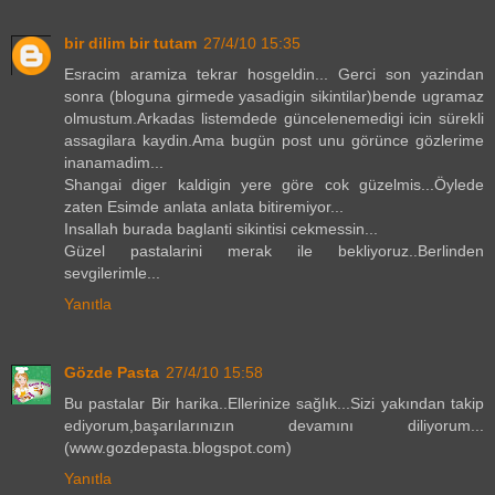
bir dilim bir tutam
27/4/10 15:35
Esracim aramiza tekrar hosgeldin... Gerci son yazindan
sonra (bloguna girmede yasadigin sikintilar)bende ugramaz
olmustum.Arkadas listemdede güncelenemedigi icin sürekli
assagilara kaydin.Ama bugün post unu görünce gözlerime
inanamadim...
Shangai diger kaldigin yere göre cok güzelmis...Öylede
zaten Esimde anlata anlata bitiremiyor...
Insallah burada baglanti sikintisi cekmessin...
Güzel pastalarini merak ile bekliyoruz..Berlinden
sevgilerimle...
Yanıtla
Gözde Pasta
27/4/10 15:58
Bu pastalar Bir harika..Ellerinize sağlık...Sizi yakından takip
ediyorum,başarılarınızın devamını diliyorum...
(www.gozdepasta.blogspot.com)
Yanıtla