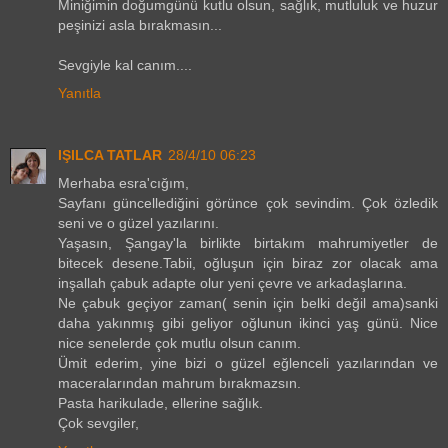
Miniğimin doğumgünü kutlu olsun, sağlık, mutluluk ve huzur
peşinizi asla bırakmasın...
Sevgiyle kal canım....
Yanıtla
IŞILCA TATLAR
28/4/10 06:23
Merhaba esra'cığım,
Sayfanı güncellediğini görünce çok sevindim. Çok özledik
seni ve o güzel yazılarını.
Yaşasın, Şangay'la birlikte birtakım mahrumiyetler de
bitecek desene.Tabii, oğluşun için biraz zor olacak ama
inşallah çabuk adapte olur yeni çevre ve arkadaşlarına.
Ne çabuk geçiyor zaman( senin için belki değil ama)sanki
daha yakınmış gibi geliyor oğlunun ikinci yaş günü. Nice
nice senelerde çok mutlu olsun canım.
Ümit ederim, yine bizi o güzel eğlenceli yazılarından ve
maceralarından mahrum bırakmazsın.
Pasta harikulade, ellerine sağlık.
Çok sevgiler,