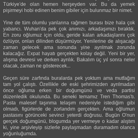
Türkiye'de olan hemen herşeyden var. Bu da yemek
pişirmeyi hobi edinen benim gibiler için bulunmaz bir nimet.
Yine de tüm olumlu yanlarına rağmen burası bize hala çok
yabancı. Wuhan'da pek çok anımızı, arkadaşımızı bıraktık.
En zoru oğlumuz için oldu, geride kalan arkadaşlarını çok
özlüyor, onları dilinden düşürmüyor. Yenilerine de alışacağı
zaman gelecek ama sonunda yine ayrılmak zorunda
kalacağız. Expat hayatı gerçekten kolay değil. Yeni bir yer,
alışma devresi ve derken ayrılık. Bakalım üç yıl sonra neler
olacak, zaman ne gösterecek...
Geçen süre zarfında buralarda pek yoktum ama mutfağım
tam yol çalıştı. Özellikle de eski şehrimizden ayrılmadan
önce oğluma erken bir doğumgünü ve veda partisi
düzenledik okulunda. Bu seneki temamız Tren Thomas'tı.
Pasta malesef taşınma telaşım nedeniyle istediğim gibi
olmadı, figürlerde de zorlandım gerçekten. Ama oğlumun
pastasını görünceki sevinci yeterdi doğrusu. Bugün O'nun
gerçek doğumgünü, blogumda yer vermeye o kadar alıştım
ki, yine arşivleyip sizlerle paylaşmadan duramadım olanca
yoğunluğumda.