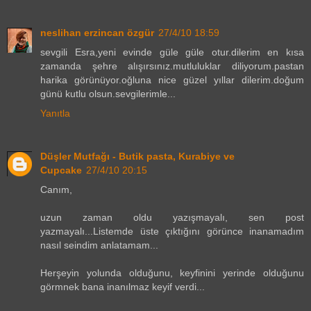
neslihan erzincan özgür
27/4/10 18:59
sevgili Esra,yeni evinde güle güle otur.dilerim en kısa
zamanda şehre alışırsınız.mutluluklar diliyorum.pastan
harika görünüyor.oğluna nice güzel yıllar dilerim.doğum
günü kutlu olsun.sevgilerimle...
Yanıtla
Düşler Mutfağı - Butik pasta, Kurabiye ve
Cupcake
27/4/10 20:15
Canım,
uzun zaman oldu yazışmayalı, sen post
yazmayalı...Listemde üste çıktığını görünce inanamadım
nasıl seindim anlatamam...
Herşeyin yolunda olduğunu, keyfinini yerinde olduğunu
görmnek bana inanılmaz keyif verdi...