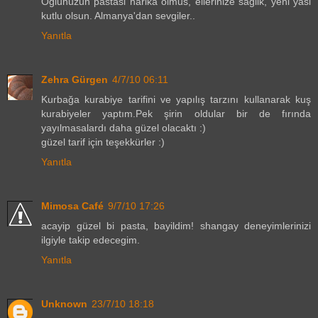
Oglunuzun pastasi harika olmus, ellerinize saglik, yeni yasi
kutlu olsun. Almanya'dan sevgiler..
Yanıtla
Zehra Gürgen
4/7/10 06:11
Kurbağa kurabiye tarifini ve yapılış tarzını kullanarak kuş
kurabiyeler yaptım.Pek şirin oldular bir de fırında
yayılmasalardı daha güzel olacaktı :)
güzel tarif için teşekkürler :)
Yanıtla
Mimosa Café
9/7/10 17:26
acayip güzel bi pasta, bayildim! shangay deneyimlerinizi
ilgiyle takip edecegim.
Yanıtla
Unknown
23/7/10 18:18