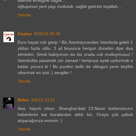
ellerine emeğine sağlık....
oğluşunun yeni yaşı mutluluk, sağlık getirsin inşallah....
Yanıtla
Ceylan
30/5/10 06:34
Esra hayat cok garip ! Biz Azerbaycandan Istanbula geleli 1
yildan fazla oldu. 3 yil boyunca hergun donelim diye dua
etmistim. Simdi bakiyorum da biz orada cok mutluymusuz !
Istanbulda yasamak zor zanaat ! tempoya ayak uydurmak o
kadar yorucu ki ! Bu yuzden belki de oldugun yerin keyfini
cikarmak en iyisi :) sevgiler !
Yanıtla
Selen
3/6/10 23:31
Aaa, hayırlı olsun. Shanghai'daki 23.Nisan kutlamanızın
haberlerini taa buralardan aldık biz. Oraya çok çabuk
alışacağınıza eminim :)
Yanıtla