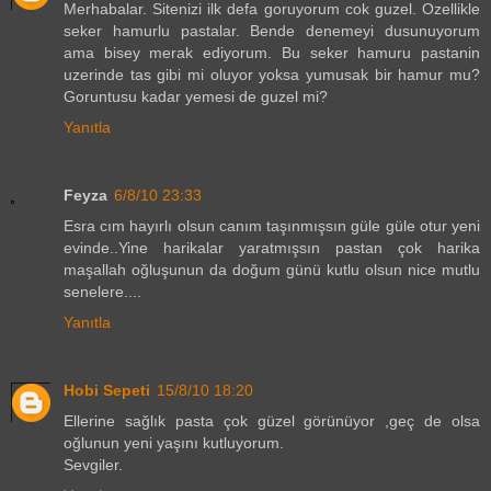
Merhabalar. Sitenizi ilk defa goruyorum cok guzel. Ozellikle
seker hamurlu pastalar. Bende denemeyi dusunuyorum
ama bisey merak ediyorum. Bu seker hamuru pastanin
uzerinde tas gibi mi oluyor yoksa yumusak bir hamur mu?
Goruntusu kadar yemesi de guzel mi?
Yanıtla
Feyza
6/8/10 23:33
Esra cım hayırlı olsun canım taşınmışsın güle güle otur yeni
evinde..Yine harikalar yaratmışsın pastan çok harika
maşallah oğluşunun da doğum günü kutlu olsun nice mutlu
senelere....
Yanıtla
Hobi Sepeti
15/8/10 18:20
Ellerine sağlık pasta çok güzel görünüyor ,geç de olsa
oğlunun yeni yaşını kutluyorum.
Sevgiler.