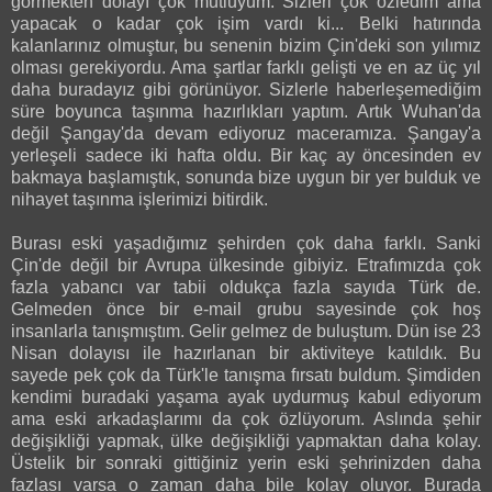
görmekten dolayı çok mutluyum. Sizleri çok özledim ama
yapacak o kadar çok işim vardı ki... Belki hatırında
kalanlarınız olmuştur, bu senenin bizim Çin'deki son yılımız
olması gerekiyordu. Ama şartlar farklı gelişti ve en az üç yıl
daha buradayız gibi görünüyor. Sizlerle haberleşemediğim
süre boyunca taşınma hazırlıkları yaptım. Artık Wuhan'da
değil Şangay'da devam ediyoruz maceramıza. Şangay'a
yerleşeli sadece iki hafta oldu. Bir kaç ay öncesinden ev
bakmaya başlamıştık, sonunda bize uygun bir yer bulduk ve
nihayet taşınma işlerimizi bitirdik.
Burası eski yaşadığımız şehirden çok daha farklı. Sanki
Çin'de değil bir Avrupa ülkesinde gibiyiz. Etrafımızda çok
fazla yabancı var tabii oldukça fazla sayıda Türk de.
Gelmeden önce bir e-mail grubu sayesinde çok hoş
insanlarla tanışmıştım. Gelir gelmez de buluştum. Dün ise 23
Nisan dolayısı ile hazırlanan bir aktiviteye katıldık. Bu
sayede pek çok da Türk'le tanışma fırsatı buldum. Şimdiden
kendimi buradaki yaşama ayak uydurmuş kabul ediyorum
ama eski arkadaşlarımı da çok özlüyorum. Aslında şehir
değişikliği yapmak, ülke değişikliği yapmaktan daha kolay.
Üstelik bir sonraki gittiğiniz yerin eski şehrinizden daha
fazlası varsa o zaman daha bile kolay oluyor. Burada