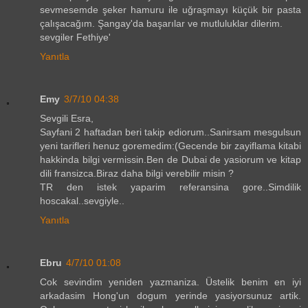
sevmesemde şeker hamuru ile uğraşmayı küçük bir pasta
çalışacağım. Şangay'da başarılar ve mutluluklar dilerim.
sevgiler Fethiye'
Yanıtla
Emy
3/7/10 04:38
Sevgili Esra,
Sayfani 2 haftadan beri takip ediorum..Sanirsam mesgulsun
yeni tarifleri henuz goremedim:(Gecende bir zayiflama kitabi
hakkinda bilgi vermissin.Ben de Dubai de yasiorum ve kitap
dili fransizca.Biraz daha bilgi verebilir misin ?
TR den istek yaparim referansina gore..Simdilik
hoscakal..sevgiyle..
Yanıtla
Ebru
4/7/10 01:08
Cok sevindim yeniden yazmaniza. Üstelik benim en iyi
arkadasim Hong'un dogum yerinde yasiyorsunuz artik.