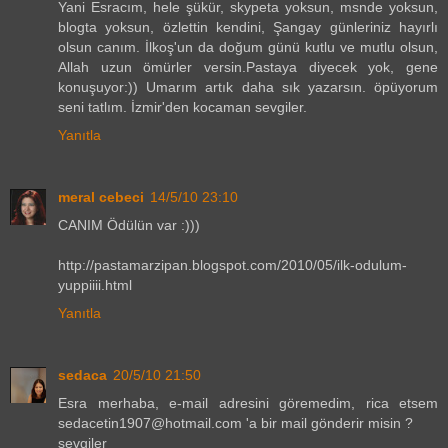
Yani Esracım, hele şükür, skypeta yoksun, msnde yoksun,
blogta yoksun, özlettin kendini, Şangay günleriniz hayırlı
olsun canım. İlkoş'un da doğum günü kutlu ve mutlu olsun,
Allah uzun ömürler versin.Pastaya diyecek yok, gene
konuşuyor:)) Umarım artık daha sık yazarsın. öpüyorum
seni tatlım. İzmir'den kocaman sevgiler.
Yanıtla
meral cebeci
14/5/10 23:10
CANIM Ödülün var :)))
http://pastamarzipan.blogspot.com/2010/05/ilk-odulum-
yuppiiii.html
Yanıtla
sedaca
20/5/10 21:50
Esra merhaba, e-mail adresini göremedim, rica etsem
sedacetin1907@hotmail.com 'a bir mail gönderir misin ?
sevgiler