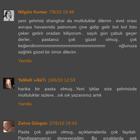
Nilgün Komar
7/6/10 15:48
yeni şehriniz shanghai da mutluluklar dilerim.. evet orası
avrupa havasında patronum çine gidip gelir bol bol foto
çeker getirir oradan biliyorum.. sayılı gün çabuk geçer
derler.. pastanız çok güzel olmuş.. çok
beğendimmmmmmmmmmmmmmmmmmm oğlunuza
sağlıklı güzel bir ömür dilerim..
Yanıtla
YeMeK vAkTi
19/6/10 12:59
harika bir pasta olmuş...Yeni lyklar size şehrinizde
mutluluklar sizlere...sık sık yazarsınız artık
Yanıtla
Zehra Gürgen
27/6/10 19:43
Pasta çok güzel olmuş, açıklamalarda çok faydalı.
Pandispanyanızı deneyeceğim. Bu sıcaklarda pek