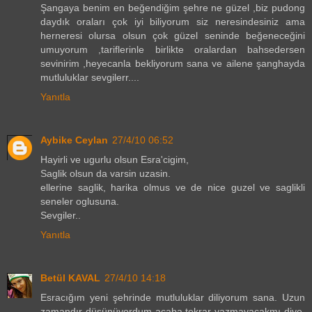
Şangaya benim en beğendiğim şehre ne güzel ,biz pudong
daydık oraları çok iyi biliyorum siz neresindesiniz ama
herneresi olursa olsun çok güzel seninde beğeneceğini
umuyorum ,tariflerinle birlikte oralardan bahsedersen
sevinirim ,heyecanla bekliyorum sana ve ailene şanghayda
mutluluklar sevgilerr....
Yanıtla
Aybike Ceylan
27/4/10 06:52
Hayirli ve ugurlu olsun Esra'cigim,
Saglik olsun da varsin uzasin.
ellerine saglik, harika olmus ve de nice guzel ve saglikli
seneler oglusuna.
Sevgiler..
Yanıtla
Betül KAVAL
27/4/10 14:18
Esracığım yeni şehrinde mutluluklar diliyorum sana. Uzun
zamandır düşünüyordum acaba tekrar yazmayacakmı diye.