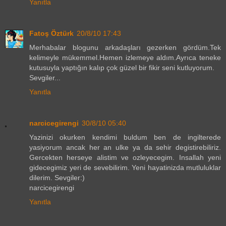
Yanıtla
Fatoş Öztürk
20/8/10 17:43
Merhabalar blogunu arkadaşları gezerken gördüm.Tek
kelimeyle mükemmel.Hemen izlemeye aldım.Ayrıca teneke
kutusuyla yaptığın kalıp çok güzel bir fikir seni kutluyorum.
Sevgiler...
Yanıtla
narcicegirengi
30/8/10 05:40
Yazinizi okurken kendimi buldum ben de ingilterede
yasiyorum ancak her an ulke ya da sehir degistirebiliriz.
Gercekten herseye alistim ve ozleyecegim. Insallah yeni
gidecegimiz yeri de sevebilirim. Yeni hayatinizda mutluluklar
dilerim. Sevgiler:)
narcicegirengi
Yanıtla