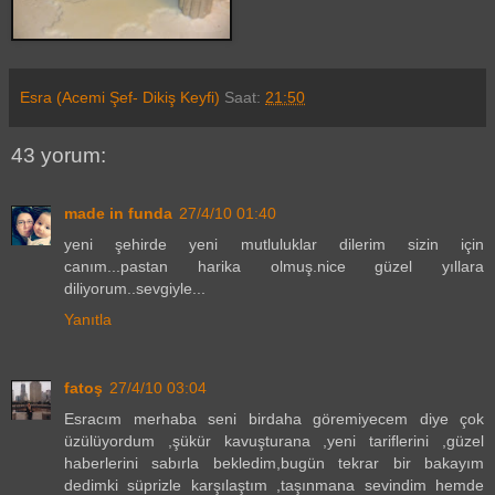
Esra (Acemi Şef- Dikiş Keyfi)
Saat:
21:50
43 yorum:
made in funda
27/4/10 01:40
yeni şehirde yeni mutluluklar dilerim sizin için
canım...pastan harika olmuş.nice güzel yıllara
diliyorum..sevgiyle...
Yanıtla
fatoş
27/4/10 03:04
Esracım merhaba seni birdaha göremiyecem diye çok
üzülüyordum ,şükür kavuşturana ,yeni tariflerini ,güzel
haberlerini sabırla bekledim,bugün tekrar bir bakayım
dedimki süprizle karşılaştım ,taşınmana sevindim hemde