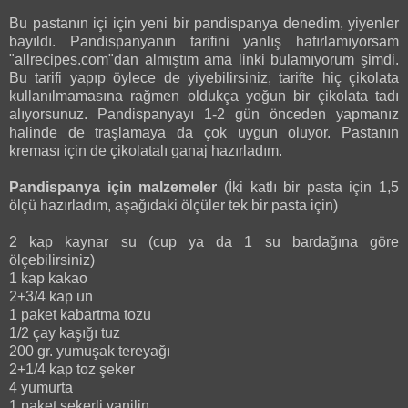
Bu pastanın içi için yeni bir pandispanya denedim, yiyenler
bayıldı. Pandispanyanın tarifini yanlış hatırlamıyorsam
"allrecipes.com"dan almıştım ama linki bulamıyorum şimdi.
Bu tarifi yapıp öylece de yiyebilirsiniz, tarifte hiç çikolata
kullanılmamasına rağmen oldukça yoğun bir çikolata tadı
alıyorsunuz. Pandispanyayı 1-2 gün önceden yapmanız
halinde de traşlamaya da çok uygun oluyor. Pastanın
kreması için de çikolatalı ganaj hazırladım.
Pandispanya için malzemeler
(İki katlı bir pasta için 1,5
ölçü hazırladım, aşağıdaki ölçüler tek bir pasta için)
2 kap kaynar su (cup ya da 1 su bardağına göre
ölçebilirsiniz)
1 kap kakao
2+3/4 kap un
1 paket kabartma tozu
1/2 çay kaşığı tuz
200 gr. yumuşak tereyağı
2+1/4 kap toz şeker
4 yumurta
1 paket şekerli vanilin