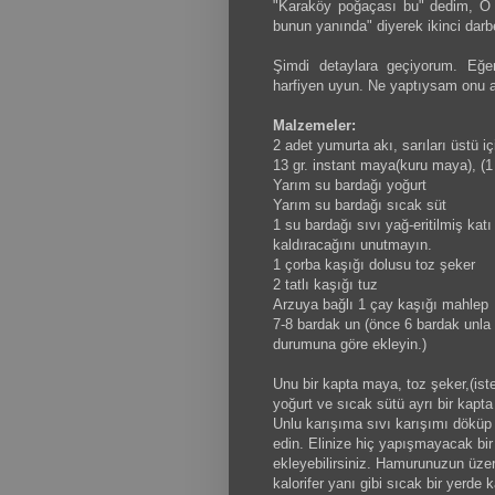
"Karaköy poğaçası bu" dedim, O 
bunun yanında" diyerek ikinci darbey
Şimdi detaylara geçiyorum. Eğer
harfiyen uyun. Ne yaptıysam onu 
Malzemeler:
2 adet yumurta akı, sarıları üstü içi
13 gr. instant maya(kuru maya), (1
Yarım su bardağı yoğurt
Yarım su bardağı sıcak süt
1 su bardağı sıvı yağ-eritilmiş katı
kaldıracağını unutmayın.
1 çorba kaşığı dolusu toz şeker
2 tatlı kaşığı tuz
Arzuya bağlı 1 çay kaşığı mahlep
7-8 bardak un (önce 6 bardak unla
durumuna göre ekleyin.)
Unu bir kapta maya, toz şeker,(iste
yoğurt ve sıcak sütü ayrı bir kapta
Unlu karışıma sıvı karışımı döküp ş
edin. Elinize hiç yapışmayacak bir
ekleyebilirsiniz. Hamurunuzun üzer
kalorifer yanı gibi sıcak bir yerd