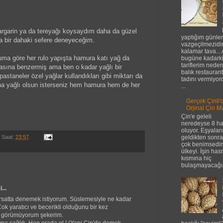
rgarin ya da tereyağı koysaydım daha da güzel
yaptığım günler
da bir dahaki sefere deneyeceğim.
vazgeçilmezidi
kalamar tava...
a göre her rulo yapışta hamura katı yağ da
bugüne kadark
tariflerim nede
asına benzermiş ama ben o kadar yağlı bir
balık restaurant
staneler özel yağlar kullandıkları gibi miktarı da
tadını vermiyor
aha yağlı olsun isterseniz hem hamura hem de her
...
Gerçek Çinli'
Orjinal Çin Ma
Çin'e geleli
neredeyse 8 ha
oluyor. Eşyalar
Saat:
23:57
geldikten sonr
çok benimsedi
ülkeyi. İşin has
kısmına hiç
bulaşmayacağı.
...
fırsatta denemek istiyorum. Süslemesiyle ne kadar
Çok yaratıcı ve becerikli olduğunu bir kez
ca görümüyorum şekerim.
ına sağlık. Hep orada ol ! (Yani Çin'de demek