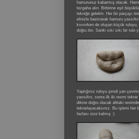
hamurunuz kabarmış olacak. Hamuru
tezgaha alın. Birbirine eşit büyükl
tekniğe gelelim. Her bir parçayı ö
elinizle bastırarak hamuru yassıltı
kıvırırken de oluşan küçük ruloyu, 
doğru itin. Sanki sıkı sıkı bir rulo 
Yaptığınız ruloyu şimdi yan çevirin,
yassıltın, sonra ilk iki resmi tekra
dikine doğru olacak alttaki resimdek
tekrarlayacaksınız. Bu işlemi her 
fazlası size kalmış :)