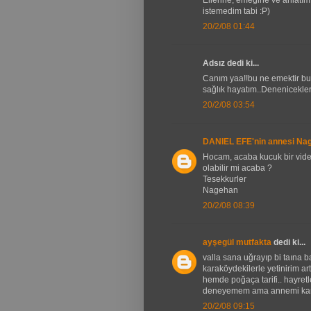
istemedim tabi :P)
20/2/08 01:44
Adsız dedi ki...
Canım yaa!!bu ne emektir bu 
sağlık hayatım..Denenicekler l
20/2/08 03:54
DANIEL EFE'nin annesi Na
Hocam, acaba kucuk bir vide
olabilir mi acaba ?
Tesekkurler
Nagehan
20/2/08 08:39
ayşegül mutfakta
dedi ki...
valla sana uğrayıp bi taına 
karaköydekilerle yetinirim a
hemde poğaça tarifi.. hayret
deneyemem ama annemi kand
20/2/08 09:15