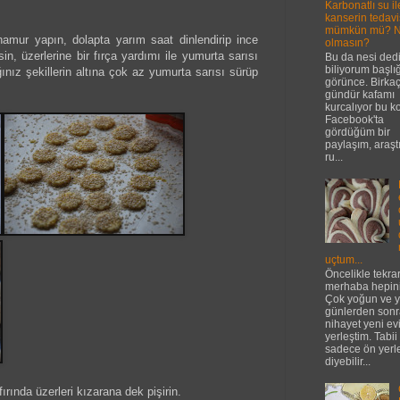
Karbonatlı su il
kanserin tedavi
mümkün mü? 
amur yapın, dolapta yarım saat dinlendirip ince
olmasın?
sin, üzerlerine bir fırça yardımı ile yumurta sarısı
Bu da nesi ded
biliyorum başlığ
nız şekillerin altına çok az yumurta sarısı sürüp
görünce. Birka
gündür kafamı
kurcalıyor bu k
Facebook'ta
gördüğüm bir
paylaşım, araşt
ru...
uçtum...
Öncelikle tekra
merhaba hepini
Çok yoğun ve 
günlerden sonr
nihayet yeni e
yerleştim. Tabi
sadece ön yer
diyebilir...
rında üzerleri kızarana dek pişirin.