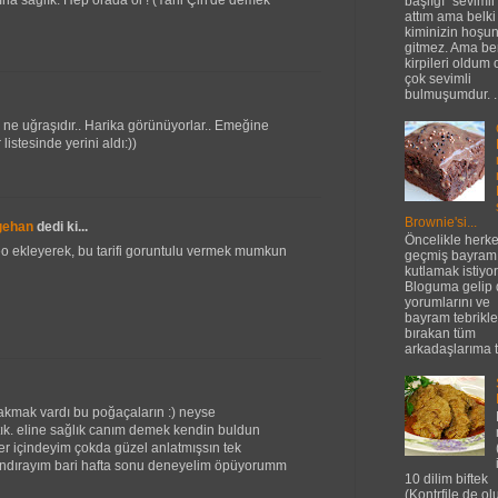
başlığı "sevimli
attım ama belki
kiminizin hoşu
gitmez. Ama be
kirpileri oldum 
çok sevimli
bulmuşumdur. ..
ne uğraşıdır.. Harika görünüyorlar.. Emeğine
istesinde yerini aldı:))
Brownie'si...
gehan
dedi ki...
Öncelikle herk
o ekleyerek, bu tarifi goruntulu vermek mumkun
geçmiş bayramı
kutlamak istiyo
Bloguma gelip 
yorumlarını ve
bayram tebrikle
bırakan tüm
arkadaşlarıma t.
bakmak vardı bu poğaçaların :) neyse
rtık. eline sağlık canım demek kendin buldun
ler içindeyim çokda güzel anlatmışsın tek
ırayım bari hafta sonu deneyelim öpüyorumm
10 dilim biftek
(Kontrfile de ol