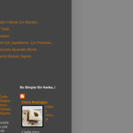
den Orjinal Çin Mantısı...
" Keki...
çası...
nü için yaptıklarım, Çin Pastaları...
ruyla Ispanaklı Börek...
siz) Ekmek Yapımı...
Bu Bloglar Bir Harika..!
Evde
(Makin
Sihirli Mutfağım
esiz)
KIBRI
Ekmek
S
Yapımı
TATLI
...
SI
urada
 çok
rım
2 hafta önce