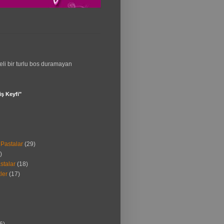
eli bir turlu bos duramayan
ş Keyfi"
Pastalar
(29)
)
stalar
(18)
ler
(17)