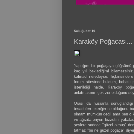
Salı, Şubat 19
Karaköy Poğaçası...
Yaptığım bir poğaçaya göğsümü g
kaç yıl beklediğimi bilemezsiniz
kalmadı neredeyse. Hiçbirisinde o 
forum sitesinde buldum, babası 
istenildiği halde, Karaköy poğ
anlatmasının çok zor olduğunu söy
Orası da hüsranla sonuçlandığı
tesadüfen tekniğin ne olduğunu bu
olmam mümkün değil ama ben o kabu
ve ağızda eriyen lezzetini yakal
şeylere sadece "güzel olmuş" dem
tatmaz "bu ne güzel poğaça" diye