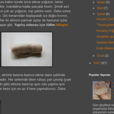
 kabın içinde iyice tekrar yoğurun, temiz
►
Nisan
(5)
ükte, mandalina kadar parçalar kesin. Şimdi asıl
►
Mart
(7)
nce çok az yoğurun, top şeklini verin. Daha sonra
▼
Şubat
(6)
n. Üst kenarından başlayarak içe doğru kıvırın,
Gerçek Çinli'
her iki elinizin parmak uçları ile hamurun içine
yapar gibi.
Yapılış videosu için lütfen
tıklayın
.
"Turunçgiller
Karaköy Poğa
Sevgililer gü
Serpme Hamu
Evde (Makine
►
Ocak
(2)
►
2007
(87)
 elinizle bastıra bastıra tekrar daire şeklinde
Popüler Yayınlar
r edin. Her seferinde biten ruloyu yan çevirip (yani
i gibi) elinizle bastırıp aynı rulo yapma işini
bir beze için en az 4 kere yapmalısınız. Daha
Gün geçtikçe b
yaşamaya daha
alışıyorum sanı