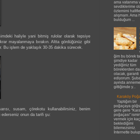
ama vatanıma 
sevdiklerime o
özlemimi hafifl
alışmam. Ama 
bulduğum ...
mdeki haliyle yani bitmiş rulolar olarak tepsiye
ekrar mayalanmaya bırakın. Altta gördüğünüz gibi
ar. Bu işlem de yaklaşık 30-35 dakika sürecek.
ğim bu börek tar
şimdiye kadar
yediğiniz tüm
böreklerden dah
olacak, garanti
ediyorum. Şuba
ayında annem
gittiğimde y...
Karaköy Poğaç
Yaptığım bir
poğaçaya göğ
rısı, susam, çörekotu kullanabilirsiniz, benim
gere gere "Kar
 ederseniz onun da tarifi şu:
poğaçası" ismin
vermek için kaç 
beklediğimi
bilemezsiniz.
İnternette bulup