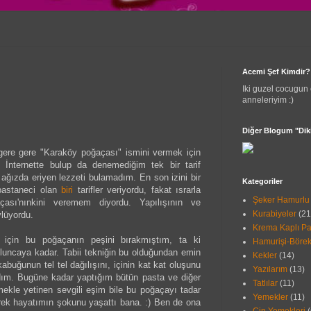
Acemi Şef Kimdir?
Iki guzel cocugun 
anneleriyim :)
Diğer Blogum "Diki
ere gere "Karaköy poğaçası" ismini vermek için
. İnternette bulup da denemediğim tek bir tarif
ağızda eriyen lezzeti bulamadım. En son izini bir
Kategoriler
pastaneci olan
biri
tarifler veriyordu, fakat ısrarla
Şeker Hamurlu 
açası'nınkini veremem diyordu. Yapılışının ve
Kurabiyeler
(21
lüyordu.
Krema Kaplı Pa
 için bu poğaçanın peşini bırakmıştım, ta ki
Hamurişi-Börek
luncaya kadar. Tabii tekniğin bu olduğundan emin
Kekler
(14)
ğunun tel tel dağılışını, içinin kat kat oluşunu
Yazılarım
(13)
adım. Bugüne kadar yaptığım bütün pasta ve diğer
Tatlılar
(11)
ekle yetinen sevgili eşim bile bu poğaçayı tadar
Yemekler
(11)
rek hayatımın şokunu yaşattı bana. :) Ben de ona