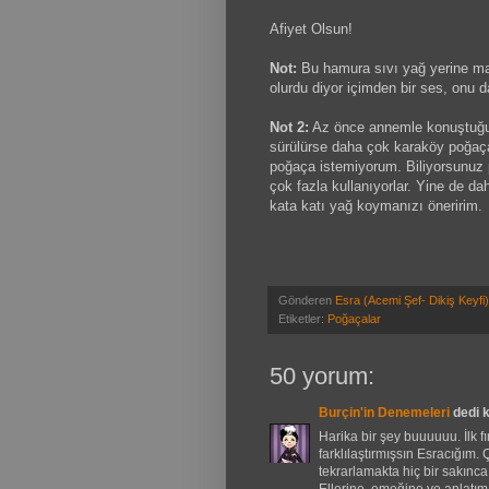
Afiyet Olsun!
Not:
Bu hamura sıvı yağ yerine ma
olurdu diyor içimden bir ses, onu 
Not 2:
Az önce annemle konuştuğum
sürülürse daha çok karaköy poğaç
poğaça istemiyorum. Biliyorsunuz pa
çok fazla kullanıyorlar. Yine de d
kata katı yağ koymanızı öneririm.
Gönderen
Esra (Acemi Şef- Dikiş Keyfi)
Etiketler:
Poğaçalar
50 yorum:
Burçin'in Denemeleri
dedi ki
Harika bir şey buuuuuu. İlk 
farklılaştırmışsın Esracığım. 
tekrarlamakta hiç bir sakın
Ellerine, emeğine ve anlatım